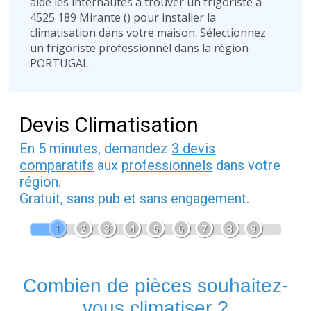
aide les internautes à trouver un frigoriste à
4525 189 Mirante (
) pour installer la
climatisation dans votre maison. Sélectionnez
un frigoriste professionnel dans la région
PORTUGAL.
Devis Climatisation
En 5 minutes, demandez
3 devis
comparatifs
aux
professionnels
dans votre
région.
Gratuit, sans pub et sans engagement.
1
2
3
4
5
6
7
8
9
Combien de pièces souhaitez-
vous climatiser ?