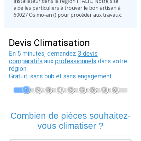
installateur dans la région ITALIE. Notre site
aide les particuliers à trouver le bon artisan à
60027 Osimo-an (
) pour procéder aux travaux.
Devis Climatisation
En 5 minutes, demandez
3 devis
comparatifs
aux
professionnels
dans votre
région.
Gratuit, sans pub et sans engagement.
1
2
3
4
5
6
7
8
9
Combien de pièces souhaitez-
vous climatiser ?