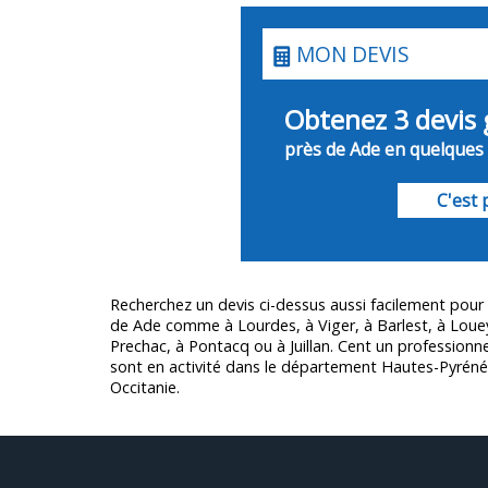
MON DEVIS
Obtenez 3 devis 
près de Ade en quelques c
C'est p
Recherchez un devis ci-dessus aussi facilement pour 
de Ade comme à Lourdes, à Viger, à Barlest, à Louey
Prechac, à Pontacq ou à Juillan. Cent un professionne
sont en activité dans le département
Hautes-Pyréné
Occitanie.