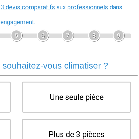
z
3 devis comparatifs
aux
professionnels
dans
s engagement.
5
6
7
8
9
souhaitez-vous climatiser ?
Une seule pièce
Plus de 3 pièces