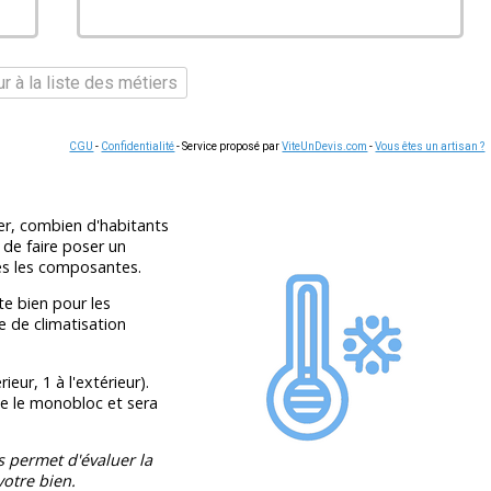
r à la liste des métiers
CGU
-
Confidentialité
- Service proposé par
ViteUnDevis.com
-
Vous êtes un artisan ?
ser, combien d'habitants
 de faire poser un
es les composantes.
e bien pour les
pe de climatisation
ieur, 1 à l'extérieur).
ue le monobloc et sera
s permet d'évaluer la
otre bien.