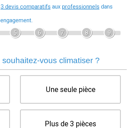
z
3 devis comparatifs
aux
professionnels
dans
s engagement.
5
6
7
8
9
souhaitez-vous climatiser ?
Une seule pièce
Plus de 3 pièces