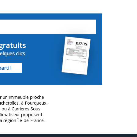
gratuits
lques clics
arti !
ur un immeuble proche
herolles, à Fourqueux,
 ou à Carrieres Sous
climatiseur proposent
a région Île-de-France.