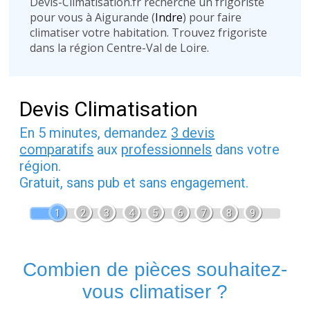
Devis-Climatisation.fr recherche un frigoriste
pour vous à Aigurande (
Indre
) pour faire
climatiser votre habitation. Trouvez frigoriste
dans la région Centre-Val de Loire.
Devis Climatisation
En 5 minutes, demandez
3 devis
comparatifs
aux
professionnels
dans votre
région.
Gratuit, sans pub et sans engagement.
1
2
3
4
5
6
7
8
9
Combien de pièces souhaitez-
vous climatiser ?