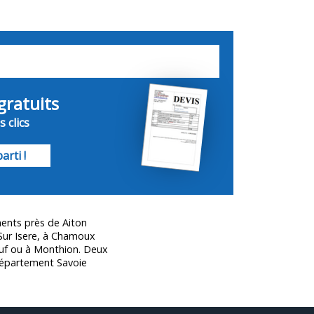
gratuits
 clics
arti !
ents près de Aiton
Sur Isere, à Chamoux
uf ou à Monthion. Deux
e département
Savoie