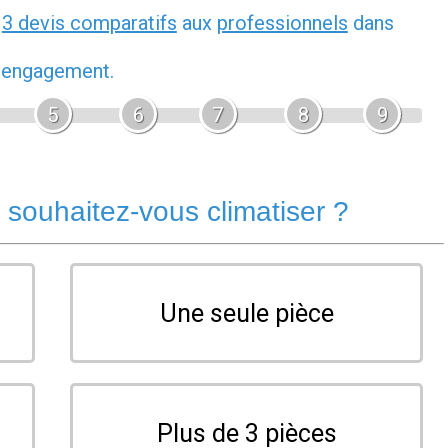
z
3 devis comparatifs
aux
professionnels
dans
s engagement.
5
6
7
8
9
souhaitez-vous climatiser ?
Une seule pièce
Plus de 3 pièces