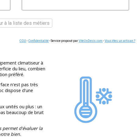
r à la liste des métiers
CGU
-
Confidentialité
- Service proposé par
ViteUnDevis.com
-
Vous êtes un artisan ?
ipement climatiseur à
rficie du lieu, combien
tion préféré.
rface n'est pas très
oc dispose d'une
 unités ou plus : un
 pas beaucoup de bruit
s permet d'évaluer la
otre bien.