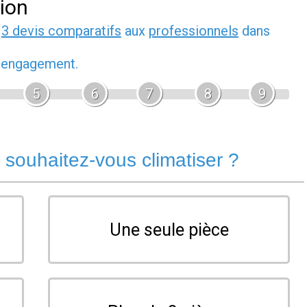
tion
z
3 devis comparatifs
aux
professionnels
dans
s engagement.
5
6
7
8
9
souhaitez-vous climatiser ?
Une seule pièce