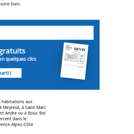
otre bien.
gratuits
en quelques clics
arti !
 habitations aux
 Meyreuil, à Saint Marc
int Andre ou à Bouc Bel
ercent dans le
vence-Alpes-Côte