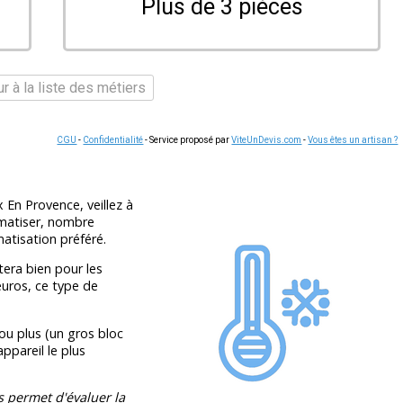
Plus de 3 pièces
r à la liste des métiers
CGU
-
Confidentialité
- Service proposé par
ViteUnDevis.com
-
Vous êtes un artisan ?
 En Provence, veillez à
limatiser, nombre
atisation préféré.
era bien pour les
euros, ce type de
ou plus (un gros bloc
appareil le plus
s permet d'évaluer la