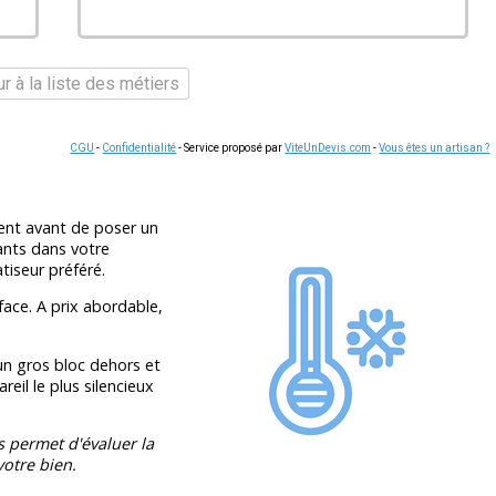
r à la liste des métiers
CGU
-
Confidentialité
- Service proposé par
ViteUnDevis.com
-
Vous êtes un artisan ?
ent avant de poser un
ants dans votre
atiseur préféré.
face. A prix abordable,
n gros bloc dehors et
reil le plus silencieux
s permet d'évaluer la
otre bien.