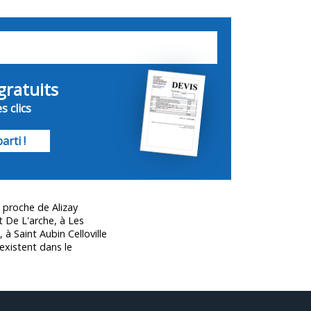
gratuits
s clics
arti !
 proche de Alizay
t De L'arche, à Les
 à Saint Aubin Celloville
existent dans le