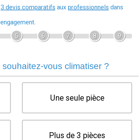
z
3 devis comparatifs
aux
professionnels
dans
s engagement.
5
6
7
8
9
souhaitez-vous climatiser ?
Une seule pièce
Plus de 3 pièces