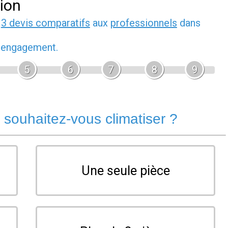
tion
z
3 devis comparatifs
aux
professionnels
dans
s engagement.
5
6
7
8
9
souhaitez-vous climatiser ?
Une seule pièce