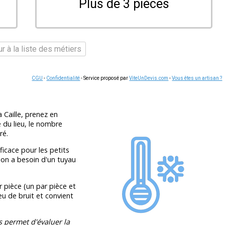
Plus de 3 pièces
r à la liste des métiers
CGU
-
Confidentialité
- Service proposé par
ViteUnDevis.com
-
Vous êtes un artisan ?
 Caille, prenez en
e du lieu, le nombre
ré.
ficace pour les petits
tion a besoin d'un tuyau
pièce (un par pièce et
eu de bruit et convient
s permet d'évaluer la