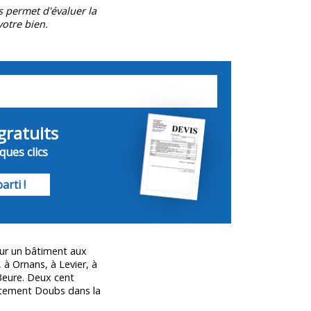
s permet d'évaluer la
otre bien.
gratuits
ues clics
arti !
ur un bâtiment aux
à Ornans, à Levier, à
Beure. Deux cent
artement
Doubs
dans la