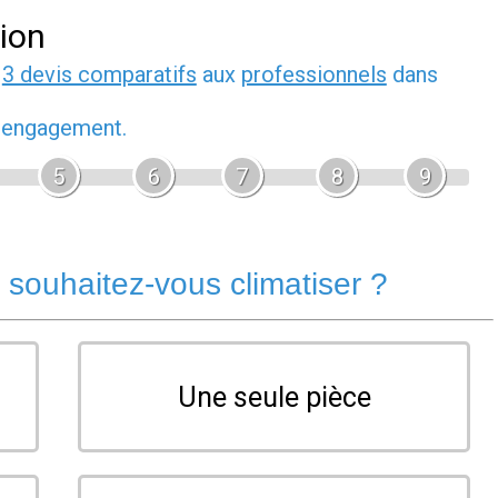
tion
z
3 devis comparatifs
aux
professionnels
dans
s engagement.
5
6
7
8
9
souhaitez-vous climatiser ?
Une seule pièce