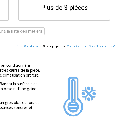
Plus de 3 pièces
r à la liste des métiers
CGU
-
Confidentialité
- Service proposé par
ViteUnDevis.com
-
Vous êtes un artisan ?
air conditionné à
tres carrés de la pièce,
 climatisation préféré.
ffaire si la surface n'est
 a besoin d'une gaine
(un gros bloc dehors et
issances sonores et