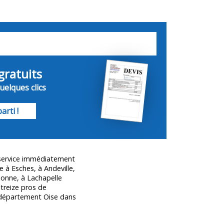
gratuits
uelques clics
arti !
 service immédiatement
 à Esches, à Andeville,
donne, à Lachapelle
treize pros de
le département
Oise
dans