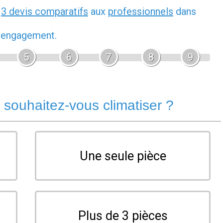
z
3 devis comparatifs
aux
professionnels
dans
s engagement.
5
6
7
8
9
souhaitez-vous climatiser ?
Une seule pièce
Plus de 3 pièces