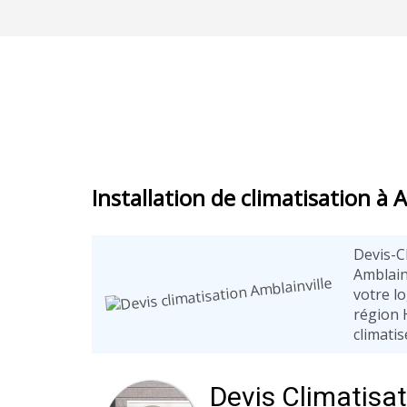
Installation de climatisation à 
Devis-C
Amblainv
votre l
région H
climati
Devis Climatisa