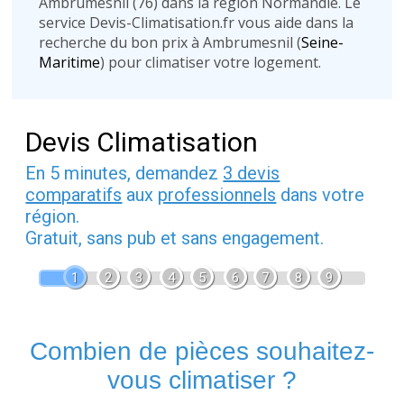
Ambrumesnil (76) dans la région Normandie. Le
service Devis-Climatisation.fr vous aide dans la
recherche du bon prix à Ambrumesnil (
Seine-
Maritime
) pour climatiser votre logement.
Devis Climatisation
En 5 minutes, demandez
3 devis
comparatifs
aux
professionnels
dans votre
région.
Gratuit, sans pub et sans engagement.
1
2
3
4
5
6
7
8
9
Combien de pièces souhaitez-
vous climatiser ?