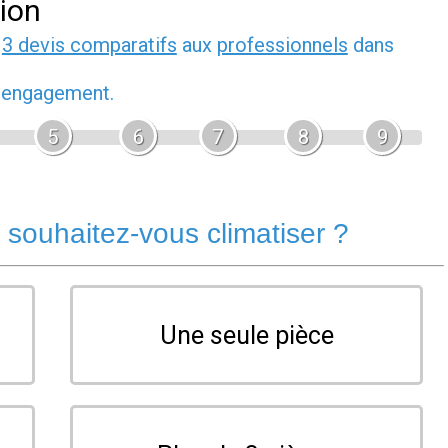
tion
z
3 devis comparatifs
aux
professionnels
dans
s engagement.
5
6
7
8
9
souhaitez-vous climatiser ?
Une seule pièce