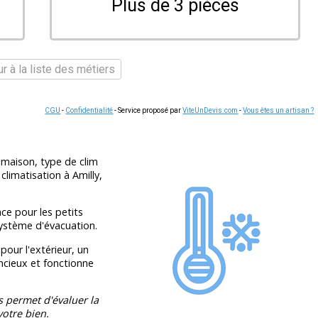
Plus de 3 pièces
r à la liste des métiers
CGU
-
Confidentialité
- Service proposé par
ViteUnDevis.com
-
Vous êtes un artisan ?
maison, type de clim
climatisation à Amilly,
ace pour les petits
système d'évacuation.
pour l'extérieur, un
ilencieux et fonctionne
s permet d'évaluer la
otre bien.