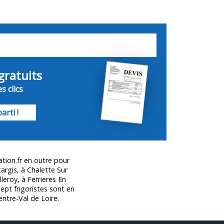
gratuits
s clics
arti !
ation.fr en outre pour
rgis, à Chalette Sur
leroy, à Ferrieres En
ept frigoristes sont en
ntre-Val de Loire.