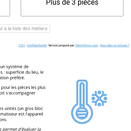
Plus de 3 pièces
r à la liste des métiers
CGU
-
Confidentialité
- Service proposé par
ViteUnDevis.com
-
Vous êtes un artisan ?
r un système de
 : superficie du lieu, le
tion préféré.
pour les pièces les plus
doit s'accompagner
s unités (un gros bloc
matiseur est l'appareil
ons.
s permet d'évaluer la