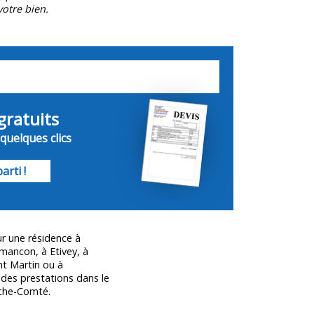
otre bien.
gratuits
quelques clics
arti !
r une résidence à
mancon, à Etivey, à
nt Martin ou à
 des prestations dans le
che-Comté.