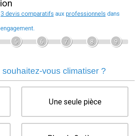
tion
z
3 devis comparatifs
aux
professionnels
dans
s engagement.
5
6
7
8
9
souhaitez-vous climatiser ?
Une seule pièce