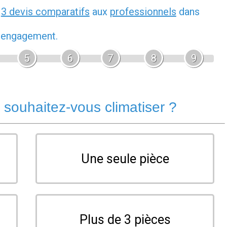
z
3 devis comparatifs
aux
professionnels
dans
s engagement.
5
6
7
8
9
souhaitez-vous climatiser ?
Une seule pièce
Plus de 3 pièces