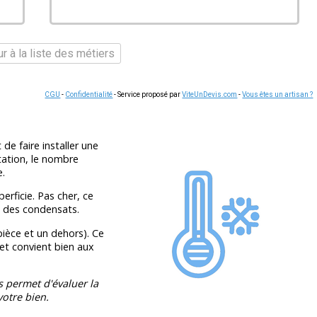
r à la liste des métiers
CGU
-
Confidentialité
- Service proposé par
ViteUnDevis.com
-
Vous êtes un artisan ?
e faire installer une
tation, le nombre
e.
erficie. Pas cher, ce
n des condensats.
ièce et un dehors). Ce
et convient bien aux
s permet d'évaluer la
otre bien.