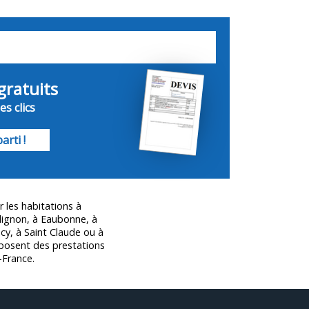
gratuits
es clics
arti !
 les habitations à
ignon, à Eaubonne, à
y, à Saint Claude ou à
oposent des prestations
-France.