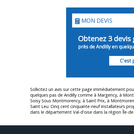
MON DEVIS
Obtenez 3 devis 
près de Andilly en quelqu
C'est p
Sollicitez un avis sur cette page immédiatement pour
quelques pas de Andilly comme à Margency, à Montl
Soisy Sous Montmorency, à Saint Prix, à Montmorenc
Saint Leu. Cinq cent cinquante-neuf installateurs pr
dans le département
Val-d'oise
dans la région Île-de