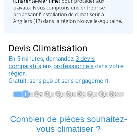
(
Charente-Maritime
) pour procéder aux
travaux. Nous comptons une entreprise
proposant l'installation de climatiseur à
Angliers (17) dans la région Nouvelle-Aquitaine.
Devis Climatisation
En 5 minutes, demandez
3 devis
comparatifs
aux
professionnels
dans votre
région.
Gratuit, sans pub et sans engagement.
1
2
3
4
5
6
7
8
9
Combien de pièces souhaitez-
vous climatiser ?