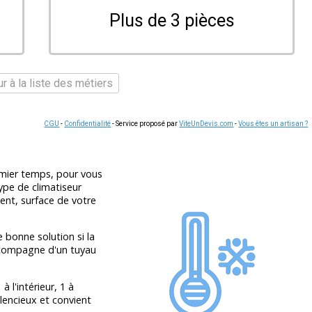
Plus de 3 pièces
r à la liste des métiers
CGU
-
Confidentialité
- Service proposé par
ViteUnDevis.com
-
Vous êtes un artisan ?
emier temps, pour vous
type de climatiseur
ent, surface de votre
 bonne solution si la
accompagne d'un tuyau
 l'intérieur, 1 à
silencieux et convient