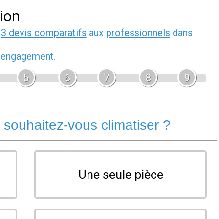
tion
z
3 devis comparatifs
aux
professionnels
dans
s engagement.
5
6
7
8
9
souhaitez-vous climatiser ?
Une seule pièce