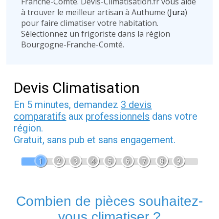
Franche-Comté. Devis-Climatisation.fr vous aide
à trouver le meilleur artisan à Authume (
Jura
)
pour faire climatiser votre habitation.
Sélectionnez un frigoriste dans la région
Bourgogne-Franche-Comté.
Devis Climatisation
En 5 minutes, demandez
3 devis
comparatifs
aux
professionnels
dans votre
région.
Gratuit, sans pub et sans engagement.
1
2
3
4
5
6
7
8
9
Combien de pièces souhaitez-
vous climatiser ?