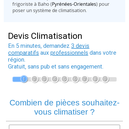
frigoriste à Baho (
Pyrénées-Orientales
) pour
poser un système de climatisation.
Devis Climatisation
En 5 minutes, demandez
3 devis
comparatifs
aux
professionnels
dans votre
région.
Gratuit, sans pub et sans engagement.
1
2
3
4
5
6
7
8
9
Combien de pièces souhaitez-
vous climatiser ?