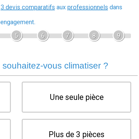
z
3 devis comparatifs
aux
professionnels
dans
s engagement.
5
6
7
8
9
souhaitez-vous climatiser ?
Une seule pièce
Plus de 3 pièces