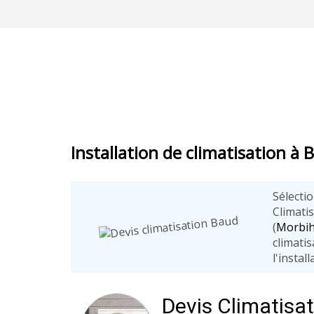
Installation de climatisation à 
Sélecti
Climati
(
Morbi
climati
l'instal
Devis Climatisa