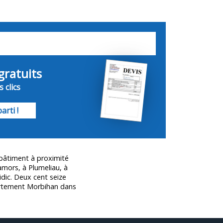
gratuits
 clics
arti !
 bâtiment à proximité
mors, à Plumeliau, à
idic. Deux cent seize
artement
Morbihan
dans