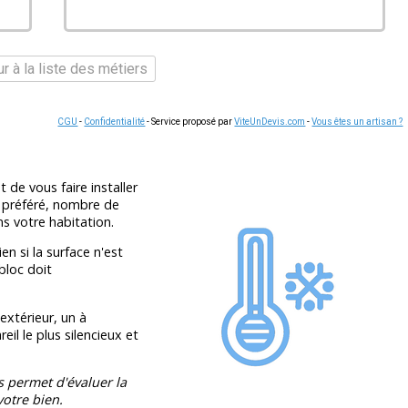
r à la liste des métiers
CGU
-
Confidentialité
- Service proposé par
ViteUnDevis.com
-
Vous êtes un artisan ?
 de vous faire installer
r préféré, nombre de
 votre habitation.
en si la surface n'est
bloc doit
extérieur, un à
eil le plus silencieux et
s permet d'évaluer la
otre bien.