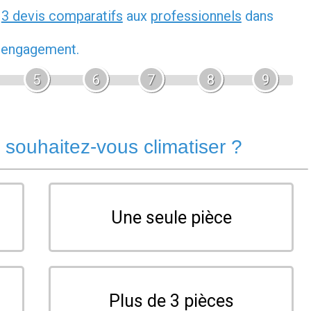
z
3 devis comparatifs
aux
professionnels
dans
s engagement.
5
6
7
8
9
souhaitez-vous climatiser ?
Une seule pièce
Plus de 3 pièces