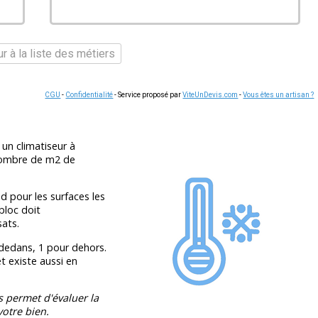
r à la liste des métiers
CGU
-
Confidentialité
- Service proposé par
ViteUnDevis.com
-
Vous êtes un artisan ?
un climatiseur à
 nombre de m2 de
 pour les surfaces les
bloc doit
ats.
 dedans, 1 pour dehors.
t existe aussi en
s permet d'évaluer la
otre bien.