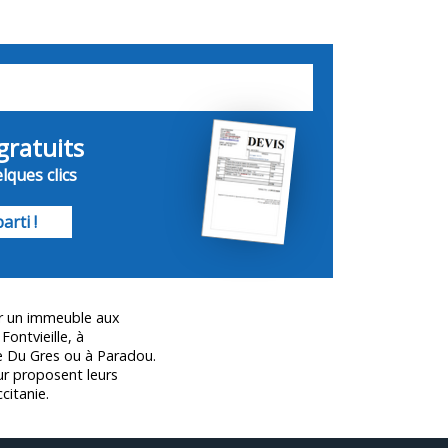
gratuits
lques clics
arti !
ur un immeuble aux
ontvieille, à
ne Du Gres ou à Paradou.
ur proposent leurs
citanie.