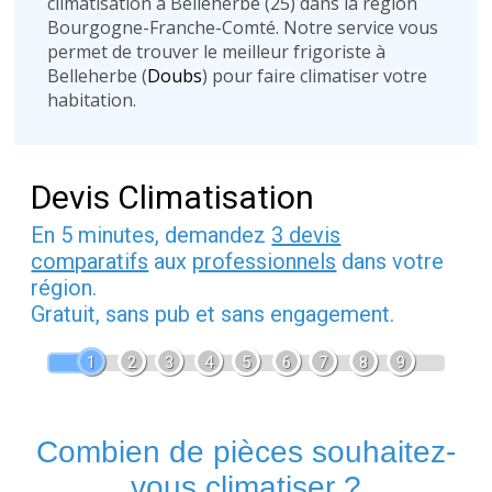
climatisation à Belleherbe (25) dans la région
Bourgogne-Franche-Comté. Notre service vous
permet de trouver le meilleur frigoriste à
Belleherbe (
Doubs
) pour faire climatiser votre
habitation.
Devis Climatisation
En 5 minutes, demandez
3 devis
comparatifs
aux
professionnels
dans votre
région.
Gratuit, sans pub et sans engagement.
1
2
3
4
5
6
7
8
9
Combien de pièces souhaitez-
vous climatiser ?