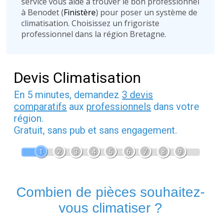
service vous aide à trouver le bon professionnel
à Benodet (
Finistère
) pour poser un système de
climatisation. Choisissez un frigoriste
professionnel dans la région Bretagne.
Devis Climatisation
En 5 minutes, demandez
3 devis
comparatifs
aux
professionnels
dans votre
région.
Gratuit, sans pub et sans engagement.
1
2
3
4
5
6
7
8
9
Combien de pièces souhaitez-
vous climatiser ?