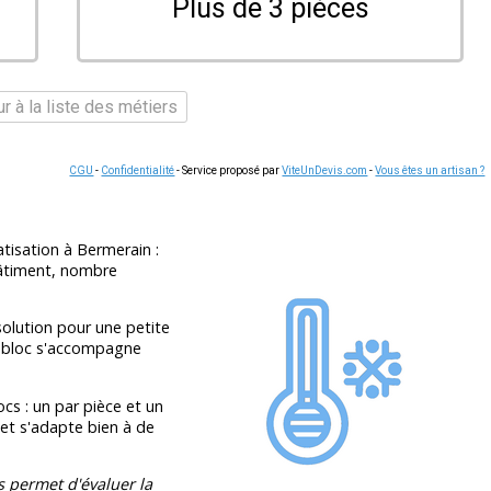
Plus de 3 pièces
r à la liste des métiers
CGU
-
Confidentialité
- Service proposé par
ViteUnDevis.com
-
Vous êtes un artisan ?
atisation à Bermerain :
bâtiment, nombre
olution pour une petite
onobloc s'accompagne
ocs : un par pièce et un
 et s'adapte bien à de
s permet d'évaluer la