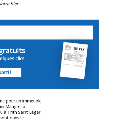
otre bien.
gratuits
lques clics
arti !
même pour un immeuble
in Maugre, à
 à Trith Saint Leger.
 sont dans le