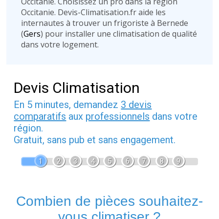
Occitanie. Choisissez un pro dans la région
Occitanie. Devis-Climatisation.fr aide les
internautes à trouver un frigoriste à Bernede
(
Gers
) pour installer une climatisation de qualité
dans votre logement.
Devis Climatisation
En 5 minutes, demandez
3 devis
comparatifs
aux
professionnels
dans votre
région.
Gratuit, sans pub et sans engagement.
1
2
3
4
5
6
7
8
9
Combien de pièces souhaitez-
vous climatiser ?