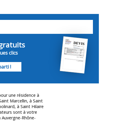
gratuits
es clics
arti !
 pour une résidence à
int Marcellin, à Saint
linard, à Saint Hilaire
lateurs sont à votre
n Auvergne-Rhône-