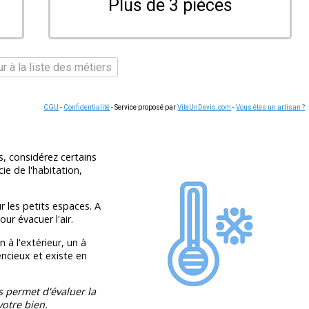
Plus de 3 pièces
r à la liste des métiers
CGU
-
Confidentialité
- Service proposé par
ViteUnDevis.com
-
Vous êtes un artisan ?
s, considérez certains
ie de l'habitation,
 les petits espaces. A
ur évacuer l'air.
 à l'extérieur, un à
ilencieux et existe en
s permet d'évaluer la
otre bien.