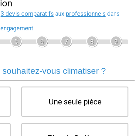
tion
z
3 devis comparatifs
aux
professionnels
dans
s engagement.
5
6
7
8
9
souhaitez-vous climatiser ?
Une seule pièce