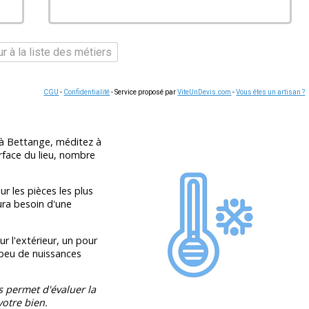
r à la liste des métiers
CGU
-
Confidentialité
- Service proposé par
ViteUnDevis.com
-
Vous êtes un artisan ?
 à Bettange, méditez à
urface du lieu, nombre
ur les pièces les plus
ura besoin d'une
r l'extérieur, un pour
 peu de nuissances
s permet d'évaluer la
otre bien.