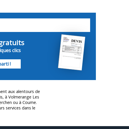
gratuits
ques clics
arti !
ment aux alentours de
is, à Volmerange Les
eterchen ou à Coume.
urs services dans le