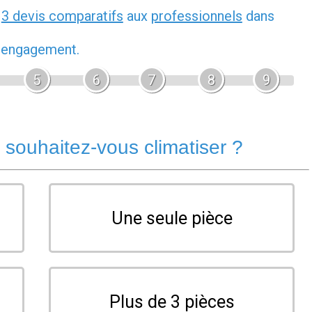
z
3 devis comparatifs
aux
professionnels
dans
s engagement.
5
6
7
8
9
souhaitez-vous climatiser ?
Une seule pièce
Plus de 3 pièces