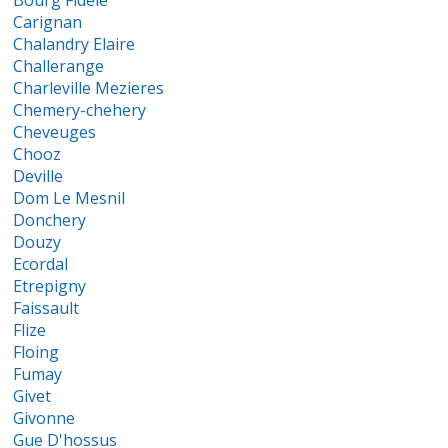
Bourg Fidele
Carignan
Chalandry Elaire
Challerange
Charleville Mezieres
Chemery-chehery
Cheveuges
Chooz
Deville
Dom Le Mesnil
Donchery
Douzy
Ecordal
Etrepigny
Faissault
Flize
Floing
Fumay
Givet
Givonne
Gue D'hossus