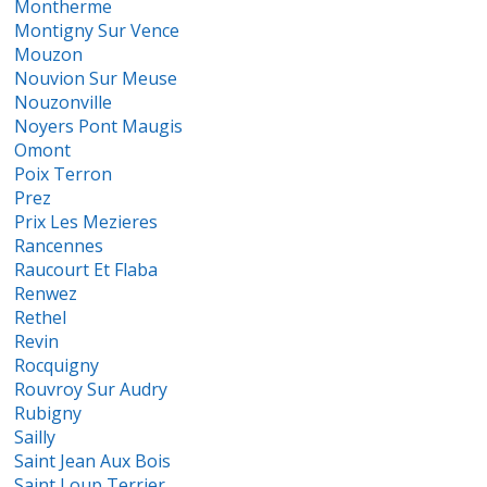
Montherme
Montigny Sur Vence
Mouzon
Nouvion Sur Meuse
Nouzonville
Noyers Pont Maugis
Omont
Poix Terron
Prez
Prix Les Mezieres
Rancennes
Raucourt Et Flaba
Renwez
Rethel
Revin
Rocquigny
Rouvroy Sur Audry
Rubigny
Sailly
Saint Jean Aux Bois
Saint Loup Terrier