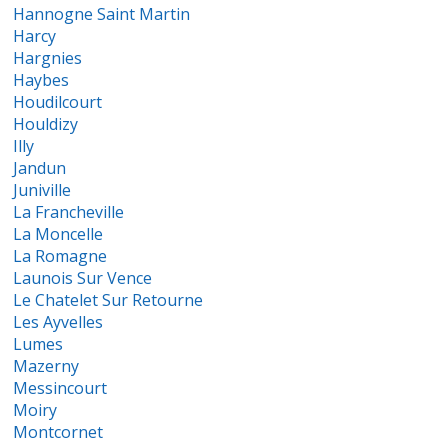
Hannogne Saint Martin
Harcy
Hargnies
Haybes
Houdilcourt
Houldizy
Illy
Jandun
Juniville
La Francheville
La Moncelle
La Romagne
Launois Sur Vence
Le Chatelet Sur Retourne
Les Ayvelles
Lumes
Mazerny
Messincourt
Moiry
Montcornet