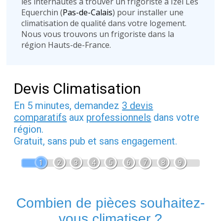
les internautes à trouver un frigoriste à Izel Les
Equerchin (
Pas-de-Calais
) pour installer une
climatisation de qualité dans votre logement.
Nous vous trouvons un frigoriste dans la
région Hauts-de-France.
Devis Climatisation
En 5 minutes, demandez
3 devis
comparatifs
aux
professionnels
dans votre
région.
Gratuit, sans pub et sans engagement.
1
2
3
4
5
6
7
8
9
Combien de pièces souhaitez-
vous climatiser ?