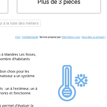
Plus de 3 pièces
r à la liste des métiers
CGU
-
Confidentialité
- Service proposé par
ViteUnDevis.com
-
Vous êtes un artisan ?
on à Mandres Les Roses,
, nombre d'habitants
bon choix pour les
limatiseur a un système
 : un à l'extérieur, un à
onores et fonctionne
s permet d'évaluer la