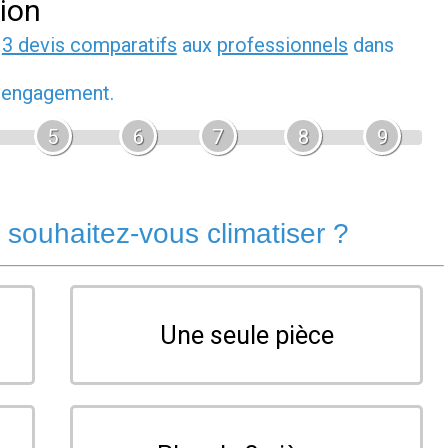
tion
z
3 devis comparatifs
aux
professionnels
dans
s engagement.
5
6
7
8
9
souhaitez-vous climatiser ?
Une seule pièce