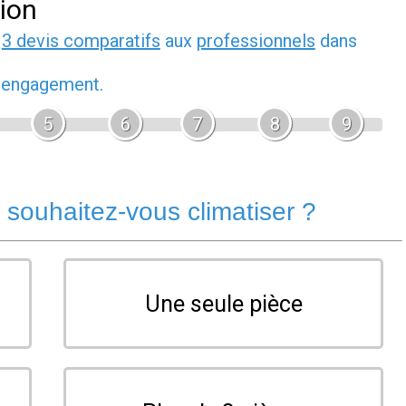
tion
z
3 devis comparatifs
aux
professionnels
dans
s engagement.
5
6
7
8
9
souhaitez-vous climatiser ?
Une seule pièce