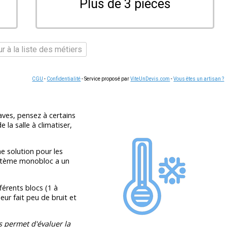
Plus de 3 pièces
r à la liste des métiers
CGU
-
Confidentialité
- Service proposé par
ViteUnDevis.com
-
Vous êtes un artisan ?
ves, pensez à certains
 la salle à climatiser,
e solution pour les
système monobloc a un
érents blocs (1 à
seur fait peu de bruit et
s permet d'évaluer la