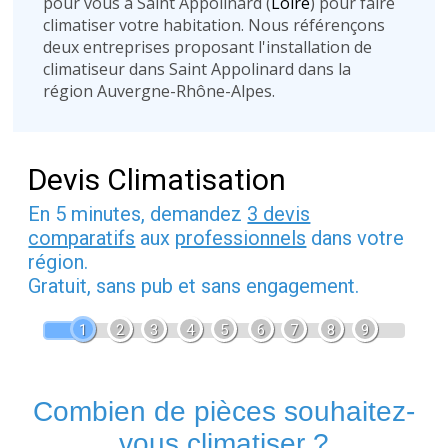
pour vous à Saint Appolinard (
Loire
) pour faire
climatiser votre habitation. Nous référençons
deux entreprises proposant l'installation de
climatiseur dans Saint Appolinard dans la
région Auvergne-Rhône-Alpes.
Devis Climatisation
En 5 minutes, demandez
3 devis
comparatifs
aux
professionnels
dans votre
région.
Gratuit, sans pub et sans engagement.
1
2
3
4
5
6
7
8
9
Combien de pièces souhaitez-
vous climatiser ?