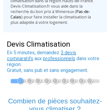
climatisation dans la région Hauts-de-France.
Devis-Climatisation.fr vous aide dans la
recherche du bon prix à Wimereux (
Pas-de-
Calais
) pour faire installer la climatisation la
plus adaptée à votre logement.
Devis Climatisation
En 5 minutes, demandez
3 devis
comparatifs
aux
professionnels
dans votre
région.
Gratuit, sans pub et sans engagement.
1
2
3
4
5
6
7
8
9
Combien de pièces souhaitez-
vous climatiser ?