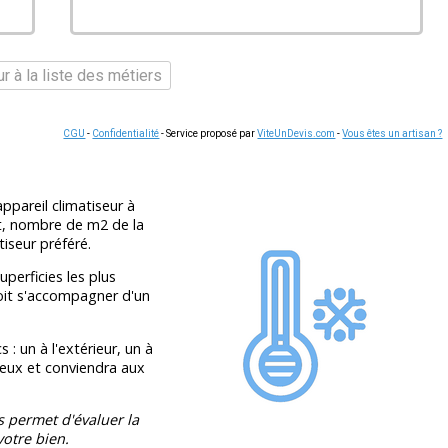
r à la liste des métiers
CGU
-
Confidentialité
- Service proposé par
ViteUnDevis.com
-
Vous êtes un artisan ?
ppareil climatiseur à
t, nombre de m2 de la
tiseur préféré.
perficies les plus
doit s'accompagner d'un
: un à l'extérieur, un à
ncieux et conviendra aux
s permet d'évaluer la
otre bien.