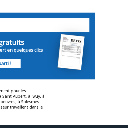
gratuits
rt en quelques clics
arti !
ement pour les
Saint Aubert, à Iwuy, à
doeuvres, à Solesmes
iseur travaillent dans le