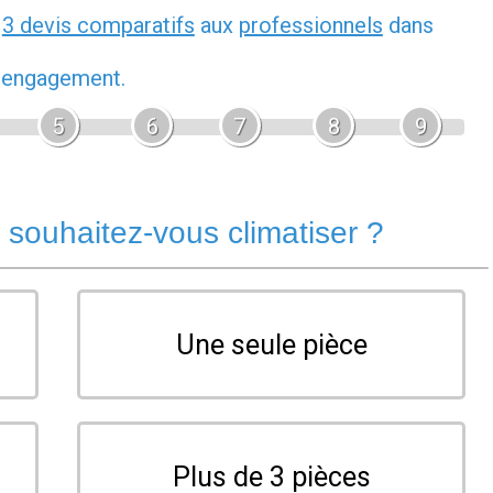
z
3 devis comparatifs
aux
professionnels
dans
s engagement.
5
6
7
8
9
souhaitez-vous climatiser ?
Une seule pièce
Plus de 3 pièces