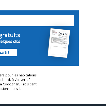
gratuits
elques clics
arti !
ère pour les habitations
ubord, à Vauvert, à
u à Codognan. Trois cent
ations dans le