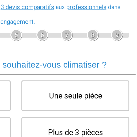
z
3 devis comparatifs
aux
professionnels
dans
s engagement.
5
6
7
8
9
souhaitez-vous climatiser ?
Une seule pièce
Plus de 3 pièces